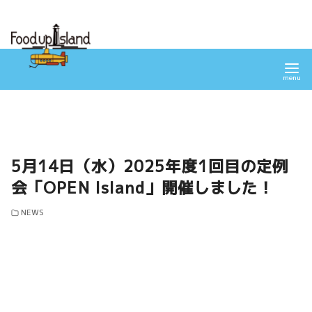
コ
ン
テ
ン
ツ
へ
移
動
5月14日（水）2025年度1回目の定例
会「OPEN Island」開催しました！
NEWS