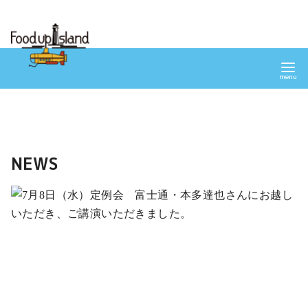
コ
ン
テ
ン
ツ
へ
移
動
NEWS