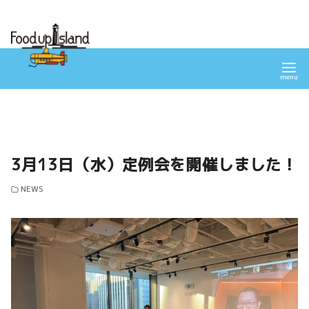
コ
ン
テ
ン
ツ
へ
移
動
3月13日（水）定例会を開催しました！
NEWS