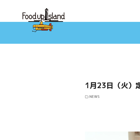
コ
ン
テ
ン
ツ
へ
移
動
1月23日（火）
NEWS