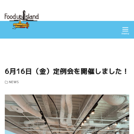
コ
ン
テ
ン
ツ
へ
移
動
6月16日（金）定例会を開催しました！
NEWS