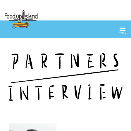
コ
ン
テ
ン
ツ
へ
移
動