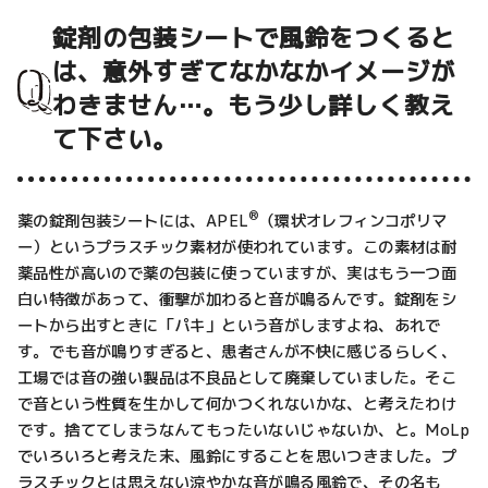
錠剤の包装シートで風鈴をつくると
は、意外すぎてなかなかイメージが
わきません…。もう少し詳しく教え
て下さい。
®
薬の錠剤包装シートには、APEL
（環状オレフィンコポリマ
ー）というプラスチック素材が使われています。この素材は耐
薬品性が高いので薬の包装に使っていますが、実はもう一つ面
白い特徴があって、衝撃が加わると音が鳴るんです。錠剤をシ
ートから出すときに「パキ」という音がしますよね、あれで
す。でも音が鳴りすぎると、患者さんが不快に感じるらしく、
工場では音の強い製品は不良品として廃棄していました。そこ
で音という性質を生かして何かつくれないかな、と考えたわけ
です。捨ててしまうなんてもったいないじゃないか、と。MoLp
でいろいろと考えた末、風鈴にすることを思いつきました。プ
ラスチックとは思えない涼やかな音が鳴る風鈴で、その名も