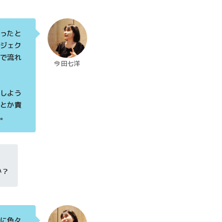
ったと
ジェク
で流れ
今田七洋
しよう
とか責
。
か？
に色々