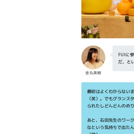
FUI
だ、と
金丸美樹
最初はよくわからない
（笑）。でもグランスタ
られたしどんどんのめ
あと、石田先生のワー
なという気持ちで出たん