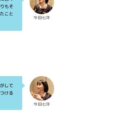
りもそ
たこと
今田七洋
がして
つける
今田七洋