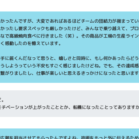
多かったんですが、大変であればあるほどチームの団結力が強まってい
つかったし要求スペックも厳しかったけど、みんなで乗り越えて、プロ
んなで高級焼肉食べに行きました（笑）。その商品が工場の生産ライン
ごく感動したのを憶えています。
の手に届くんだなって思うと、嬉しさと同時に、もし何かあったらどう
どうしようっていう不安もすごく感じましたけどね。でも、その達成感
に繋がりましたし、仕事が楽しいと思えるきっかけになったと思います
ど。
モチベーションが上がったこととか、転機になったことってあります
術広報を担当させてもらったんですよね。技術をもっと外に伝えるため