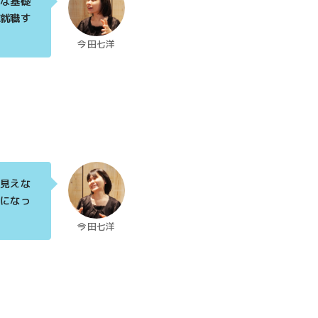
な基礎
就職す
今田七洋
見えな
になっ
今田七洋