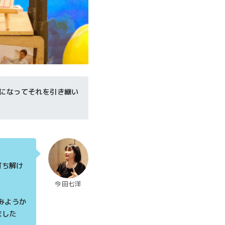
動になってそれを引き継い
打ち解け
今田七洋
みようか
ました