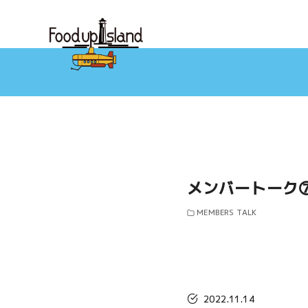
コ
ン
テ
ン
ツ
へ
移
動
メンバートーク
MEMBERS TALK
2022.11.14