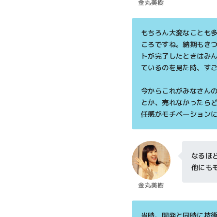
金丸美樹
もちろん大変なことも
ころですね。納期もき
トが完了したときはみ
ているのを見た時、す
今からこれがみなさん
とか、売れなかったら
任感がモチベーション
なるほ
他にも
金丸美樹
当時、開発と同時に技